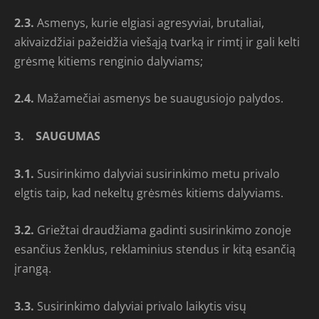
2.3.
Asmenys, kurie elgiasi agresyviai, brutaliai,
akivaizdžiai pažeidžia viešąją tvarką ir rimtį ir gali kelti
grėsmę kitiems renginio dalyviams;
2.4.
Mažamečiai asmenys be suaugusiojo palydos.
3.
SAUGUMAS
3.1.
Susirinkimo dalyviai susirinkimo metu privalo
elgtis taip, kad nekeltų grėsmės kitiems dalyviams.
3.2.
Griežtai draudžiama gadinti susirinkimo zonoje
esančius ženklus, reklaminius stendus ir kitą esančią
įrangą.
3.3.
Susirinkimo dalyviai privalo laikytis visų