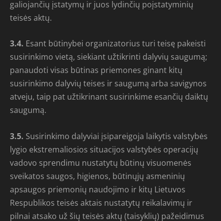
galiojančių įstatymų ir juos lydinčių poįstatyminių
teisės aktų.
3.4.
Esant būtinybei organizatorius turi teisę pakeisti
susirinkimo vietą, siekiant užtikrinti dalyvių saugumą;
panaudoti visas būtinas priemones ginant kitų
susirinkimo dalyvių teises ir saugumą arba savigynos
atveju, taip pat užtikrinant susirinkime esančių daiktų
saugumą.
3.5.
Susirinkimo dalyviai įsipareigoja laikytis valstybės
lygio ekstremaliosios situacijos valstybės operacijų
vadovo sprendimu nustatytų būtinų visuomenės
sveikatos saugos, higienos, būtinųjų asmeninių
apsaugos priemonių naudojimo ir kitų Lietuvos
Respublikos teisės aktais nustatytų reikalavimų ir
pilnai atsako už šių teisės aktų (taisyklių) pažeidimus