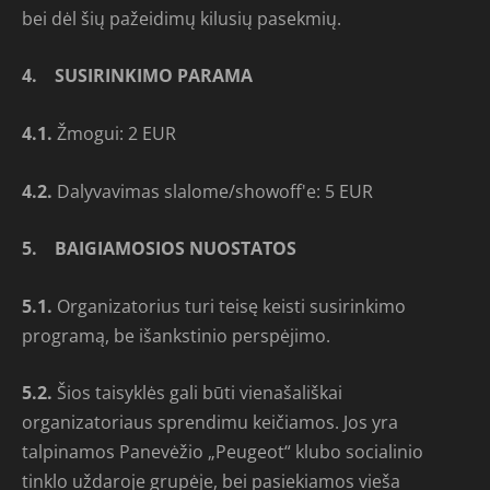
bei dėl šių pažeidimų kilusių pasekmių.
4.
SUSIRINKIMO PARAMA
4.1.
Žmogui: 2 EUR
4.2.
Dalyvavimas slalome/showoff'e: 5 EUR
5.
BAIGIAMOSIOS NUOSTATOS
5.1.
Organizatorius turi teisę keisti susirinkimo
programą, be išankstinio perspėjimo.
5.2.
Šios taisyklės gali būti vienašališkai
organizatoriaus sprendimu keičiamos. Jos yra
talpinamos Panevėžio „Peugeot“ klubo socialinio
tinklo uždaroje grupėje, bei pasiekiamos vieša