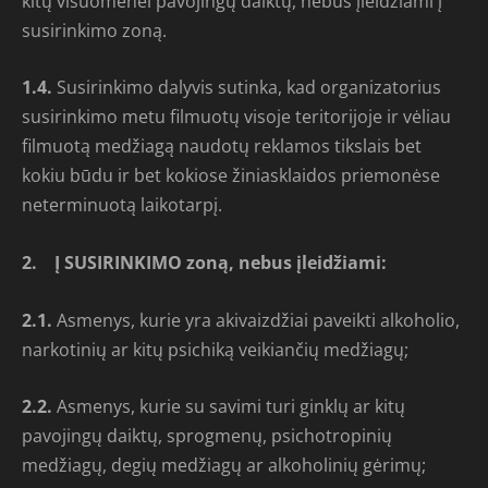
kitų visuomenei pavojingų daiktų, nebus įleidžiami į
susirinkimo zoną.
1.4.
Susirinkimo dalyvis sutinka, kad organizatorius
susirinkimo metu filmuotų visoje teritorijoje ir vėliau
filmuotą medžiagą naudotų reklamos tikslais bet
kokiu būdu ir bet kokiose žiniasklaidos priemonėse
neterminuotą laikotarpį.
2.
Į SUSIRINKIMO zoną, nebus įleidžiami:
2.1.
Asmenys, kurie yra akivaizdžiai paveikti alkoholio,
narkotinių ar kitų psichiką veikiančių medžiagų;
2.2.
Asmenys, kurie su savimi turi ginklų ar kitų
pavojingų daiktų, sprogmenų, psichotropinių
medžiagų, degių medžiagų ar alkoholinių gėrimų;