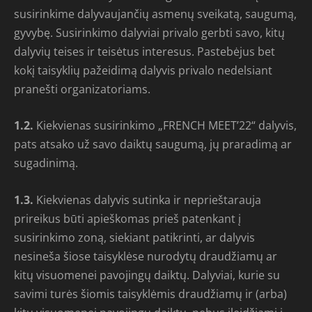
susirinkime dalyvaujančių asmenų sveikatą, saugumą,
gyvybę. Susirinkimo dalyviai privalo gerbti savo, kitų
dalyvių teises ir teisėtus interesus. Pastebėjus bet
kokį taisyklių pažeidimą dalyvis privalo nedelsiant
pranešti organizatoriams.
1.2.
Kiekvienas susirinkimo „FRENCH MEET’22“ dalyvis,
pats atsako už savo daiktų saugumą, jų praradimą ar
sugadinimą.
1.3.
Kiekvienas dalyvis sutinka ir neprieštarauja
prireikus būti apieškomas prieš patenkant į
susirinkimo zoną, siekiant patikrinti, ar dalyvis
nesineša šiose taisyklėse nurodytų draudžiamų ar
kitų visuomenei pavojingų daiktų. Dalyviai, kurie su
savimi turės šiomis taisyklėmis draudžiamų ir (arba)