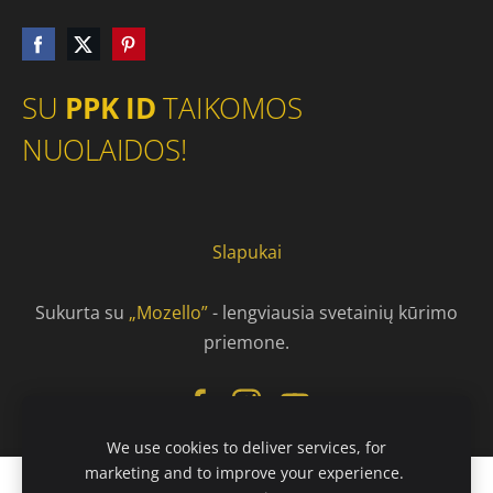
SU
PPK ID
TAIKOMOS
NUOLAIDOS!
Slapukai
Sukurta su
„Mozello”
- lengviausia svetainių kūrimo
priemone.
We use cookies to deliver services, for
marketing and to improve your experience.
Susikurkite interneto svetainę arba